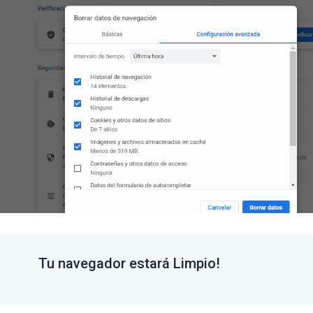
utorización para Doc. Elec. 
Tu navegador estará Limpio!