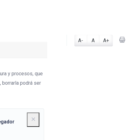
A-
A
A+
ura y procesos, que
 borrarla podrá ser
egador