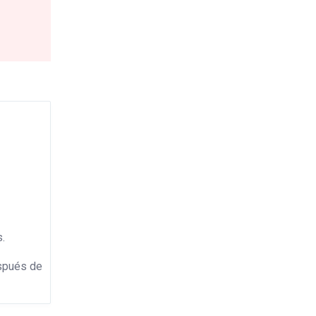
s.
espués de