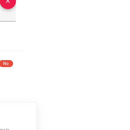
No
ra la