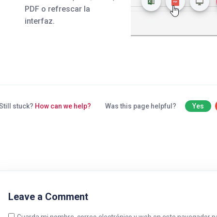
PDF o refrescar la
interfaz.
Still stuck?
How can we help?
Was this page helpful?
Yes
Leave a Comment
Guarda mi nombre, correo electrónico y web en este navegador pa