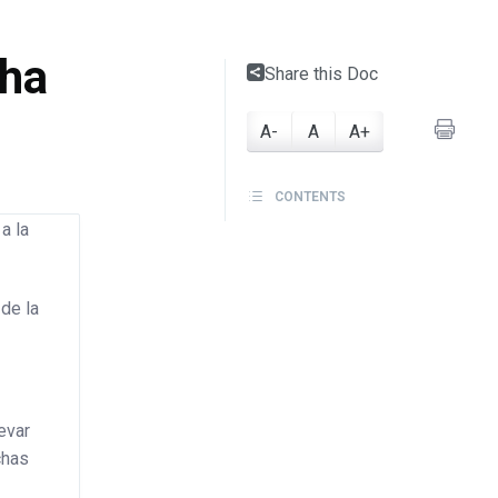
cha
Share this Doc
A-
A
A+
CONTENTS
a la
 de la
evar
chas