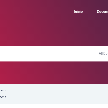
Inicio
Docum
All Do
fecha
fecha