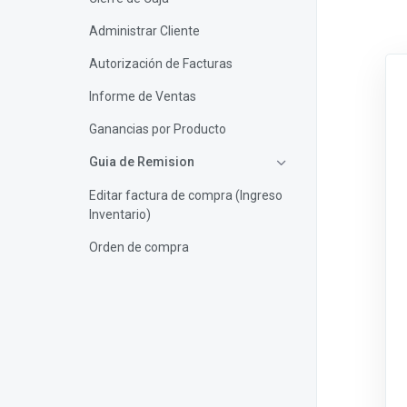
Administrar Cliente
Autorización de Facturas
Informe de Ventas
Ganancias por Producto
Guia de Remision
Editar factura de compra (Ingreso
Inventario)
Orden de compra
Ingresar cliente
Orden de Compra
Registro de orden de compra,
ingreso de mercadería y factura
de compra