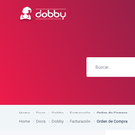
Home
Docs
Dobby
Facturación
Orden de Compra
Home
Docs
Dobby
Facturación
Orden de Compra