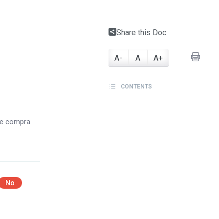
Share this Doc
A-
A
A+
CONTENTS
de compra
No