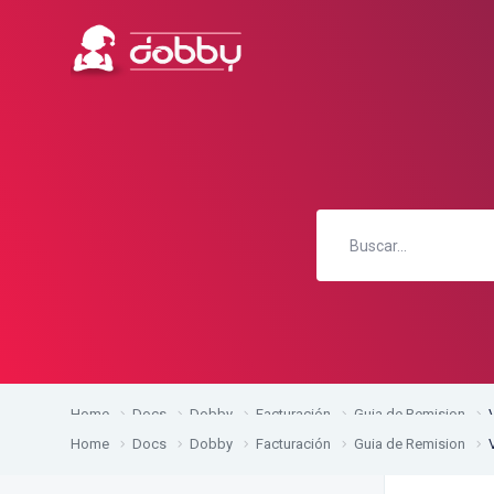
Home
Docs
Dobby
Facturación
Guia de Remision
Home
Docs
Dobby
Facturación
Guia de Remision