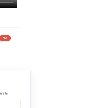
No
ra la