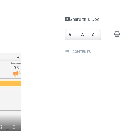
Share this Doc
A-
A
A+
CONTENTS