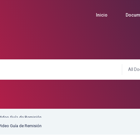
Inicio
Docum
All Do
Video Guía de Remisión
Video Guía de Remisión