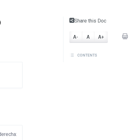
o
Share this Doc
A-
A
A+
CONTENTS
derecha: